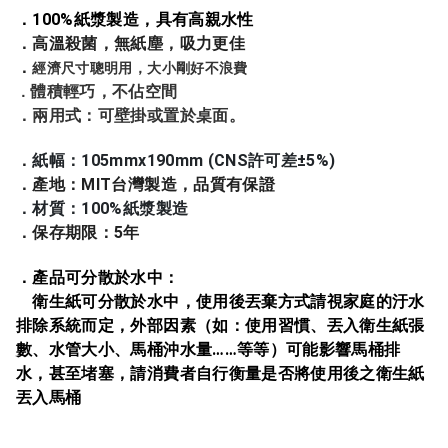
．
100%
紙漿製造，具有高親水性
．高溫殺菌，無紙塵，吸力更佳
．
經濟尺寸聰明用，大小剛好不浪費
體積輕巧，不佔空間
．
．兩用式：可壁掛或置於桌面。
．
紙幅：105
m
mx190mm (CNS
許可差
±
5%)
．產地：
MIT
台灣製造，品質有保證
．材質：
100%
紙漿製造
．保存期限：
5
年
．產品可分散於水中：
衛生紙可分散於水中，使用後丟棄方式請視家庭的汙水
排除系統而定，外部因素（如：使用習慣、丟入衛生紙張
數、水管大小、馬桶沖水量
……
等等）可能影響馬桶排
水，甚至堵塞，請消費者自行衡量是否將使用後之衛生紙
丟入馬桶