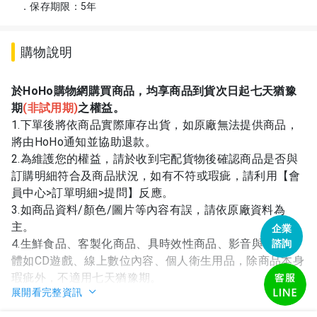
．保存期限：5年
購物說明
於HoHo購物網購買商品，均享商品到貨次日起七天猶豫
期
(
非試用期)
之權益。
1.下單後將依商品實際庫存出貨，如原廠無法提供商品，
將由HoHo通知並協助退款。
2.為維護您的權益，請於收到宅配貨物後確認商品是否與
訂購明細符合及商品狀況，如有不符或瑕疵，請利用【會
員中心>訂單明細>提問】反應。
3.如商品資料/顏色/圖片等內容有誤，請依原廠資料為
主。
企業
4.生鮮食品、客製化商品、具時效性商品、影音與電腦軟
諮詢
體如CD遊戲、線上數位內容、個人衛生用品，除商品本身
瑕疵外，不適用七天猶豫期。
展開看完整資訊
5.已於賣場揭示之福利品狀態、瑕疵，HoHo不負擔保責
任。