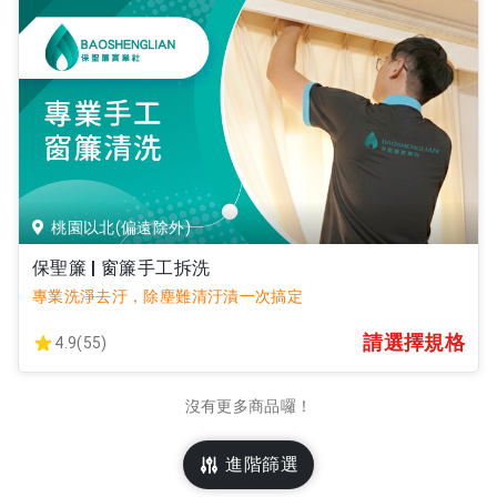
桃園以北(偏遠除外)
保聖簾 | 窗簾手工拆洗
專業洗淨去汙，除塵難清汙漬一次搞定
請選擇規格
4.9(55)
沒有更多商品囉！
進階篩選