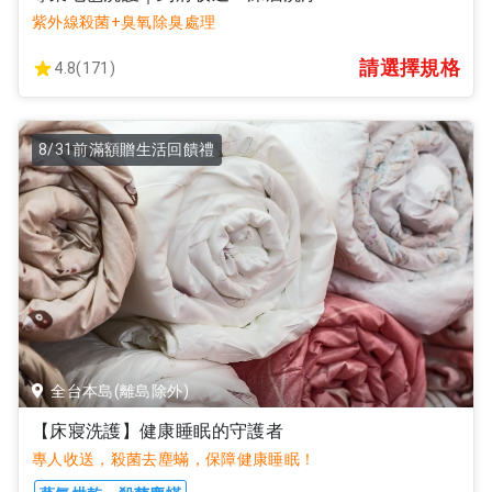
紫外線殺菌+臭氧除臭處理
請選擇規格
4.8(171)
8/31前滿額贈生活回饋禮
全台本島(離島除外)
【床寢洗護】健康睡眠的守護者
專人收送，殺菌去塵蟎，保障健康睡眠！