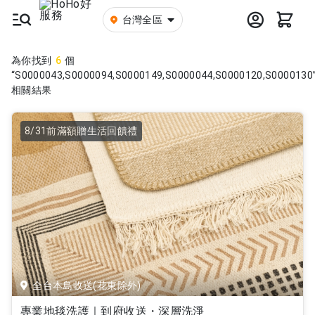
台灣全區
為你找到
6
個
“S0000043,S0000094,S0000149,S0000044,S0000120,S0000130
相關結果
8/31前滿額贈生活回饋禮
全台本島收送(花東除外)
專業地毯洗護｜到府收送・深層洗淨