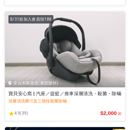
8/31前加入會員領188
全台本島收送(東部除外)
寶貝安心窩 | 汽座／提籃／推車深層清洗・殺菌・除蟎
深層清洗髒汙及三階段殺菌除蟎
$2,000
4.9(39)
起