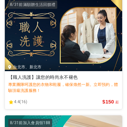
8/31前滿額贈生活回饋禮
台北市、新北市
【職人洗護】讓您的時尚永不褪色
專業團隊呵護您的衣物和鞋履，確保煥然一新。立即預約，體
驗頂級洗護服務！
$150
4.4(16)
起
8/31前加入會員領188