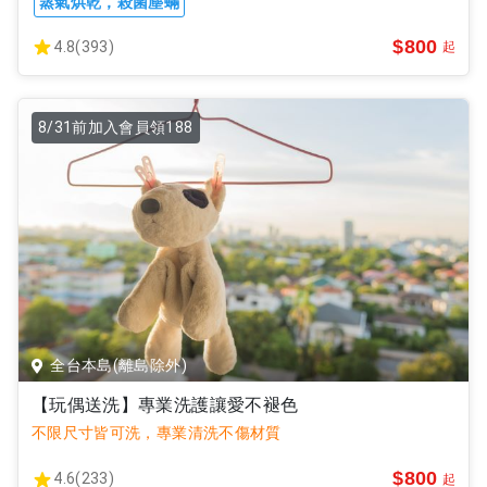
蒸氣烘乾，殺菌塵蟎
$800
4.8(393)
起
8/31前加入會員領188
全台本島(離島除外)
【玩偶送洗】專業洗護讓愛不褪色
不限尺寸皆可洗，專業清洗不傷材質
$800
4.6(233)
起