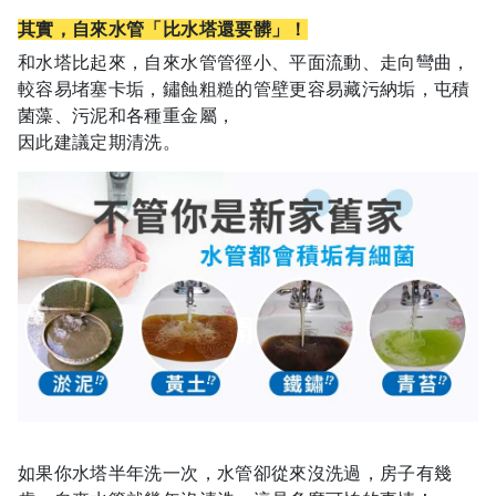
其實，自來水管「比水塔還要髒」！
和水塔比起來，自來水管管徑小、平面流動、走向彎曲，
較容易堵塞卡垢，鏽蝕
粗糙的管壁更容易藏污納垢，屯積
菌藻、污泥和各種重金屬，
因此建議定期清洗。
如果你水塔半年洗一次，水管卻從來沒洗過，房子有幾