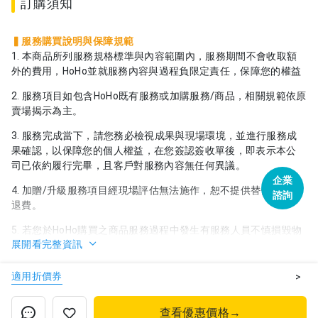
訂購須知
▍
服務購買說明與保障規範
1. 本商品所列服務規格標準與內容範圍內，服務期間不會收取額
外的費用，HoHo並就服務內容與過程負限定責任，保障您的權益
2. 服務項目如包含HoHo既有服務或加購服務/商品，相關規範依原
賣場揭示為主。
3. 服務完成當下，請您務必檢視成果與現場環境，並進行服務成
果確認，以保障您的個人權益，在您簽認簽收單後，即表示本公
司已依約履行完畢，且客戶對服務內容無任何異議。
企業
4. 加贈/升級服務項目經現場評估無法施作，恕不提供替代贈品或
諮詢
退費。
5. 若您於HoHo購買之商品服務過程中發生有服務人員不慎損毀物
展開看完整資訊
件之情事，請於服務完成2日內通知客服逾期恕無法受理，受理後
經釐清責任屬服務過程產生，單項服務負限定賠償之責(新臺幣貳
萬元以內)；修繕賠償以恢復功能而非復新，如無法合理評估折舊
適用折價券
>
年限，將依財政部固定資產耐用年數表折舊計算，並以折舊後現
值為理賠上限。
查看優惠價格→