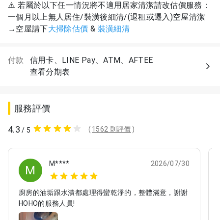
⚠️ 若屬於以下任一情況將不適用居家清潔請改估價服務：
一個月以上無人居住/裝潢後細清/(退租或遷入)空屋清潔
→空屋請下
大掃除估價
&
裝潢細清
付款
信用卡、LINE Pay、ATM、AFTEE
查看分期表
服務評價
4.3
(
1562 則評價
)
/ 5
M****
2026/07/30
M
廚房的油垢跟水漬都處理得蠻乾淨的，整體滿意，謝謝
HOHO的服務人員!