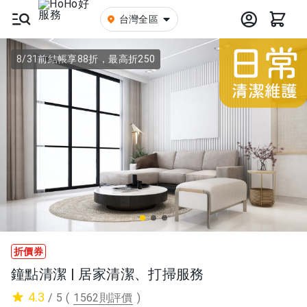
台灣全區
8/31前結帳享88折，最高折250
折價券
鐘點清潔 | 居家清潔、打掃服務
4.3
/ 5
(
1562則評價
)