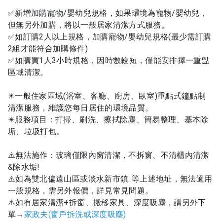
✅新增加購寵物/嬰幼兒規格，如果環境為寵物/嬰幼兒，
但無另外加購，將以一般居家清潔方式服務。
✅如訂購2人以上規格，加購寵物/嬰幼兒規格(最少需訂購
2組才能符合加購條件)
✅如購買1人3小時規格，因時數較短，僅能安排擇一重點
區域清潔。
✴️一般住家區域(浴室、客廳、廚房、臥室)重點式鐘點制
清潔服務，維護您每日居住的環境品質。
✴️服務項目：打掃、刷洗、擦拭除塵、簡易整理、基本除
垢、垃圾打包。
⚠️無法施作：玻璃僅限內窗清潔，不拆窗、不清櫃內清潔
&除水垢!
⚠️如為雙北偏遠山區或淡水新市鎮..等上述地址，無法適用
一般規格，需另外報價，詳見常見問題。
⚠️如有居家清潔+拆窗、搬移家具、深度吸塵，請另外下
單→
家政夫(窗戶拆洗或深度吸塵)