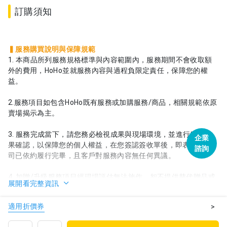
訂購須知
▍服務購買說明與保障規範
1. 本商品所列服務規格標準與內容範圍內，服務期間不會收取額
外的費用，HoHo並就服務內容與過程負限定責任，保障您的權
益。
2.服務項目如包含HoHo既有服務或加購服務/商品，相關規範依原
賣場揭示為主。
3. 服務完成當下，請您務必檢視成果與現場環境，並進行服務成
企業
果確認，以保障您的個人權益，在您簽認簽收單後，即表示本公
諮詢
司已依約履行完畢，且客戶對服務內容無任何異議。
4. 加贈/升級服務項目經現場評估無法施作，恕不提供替代贈品或
展開看完整資訊
退費。
適用折價券
>
5. 若您於HoHo購買之商品服務過程中發生有服務人員不慎損毀物
件之情事，請於服務完成2日內通知客服，並提供相關佐證之影