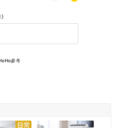
)
oHo參考