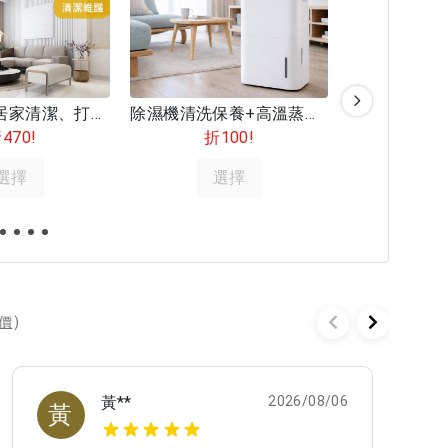
鐘點清潔 | 居家清潔、打掃服務
除濕機清洗保養+高溫蒸氣殺菌
470!
折100!
折2
選擇
選擇
選
評價
)
黃**
2026/08/06
黃