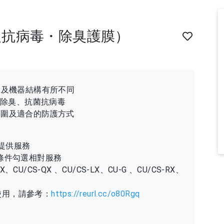
級抗病毒・除臭護膜）
況及機器結構有所不同
效除臭、抗菌抗病毒
範圍及適合的防護方式
不提供服務
身條件勾選相對服務
CU/CS-QX 、CU/CS-LX、CU-G 、CU/CS-RX、
使用，請參考：
https://reurl.cc/o80Rgq