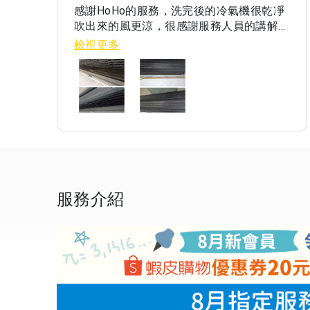
感謝HoHo的服務，洗完後的冷氣機很乾凈
吹出來的風更涼，很感謝服務人員的講解和
建議，值得推薦給大家！
檢視更多
服務介紹