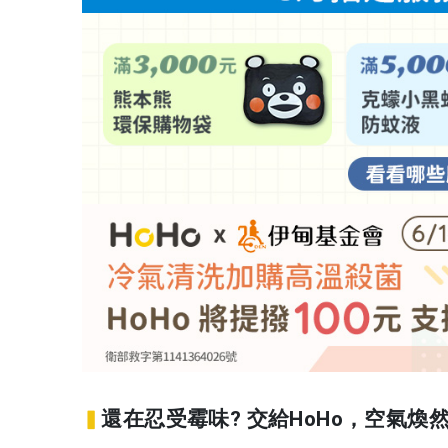
還在忍受霉味? 交給HoHo，空氣煥
▍