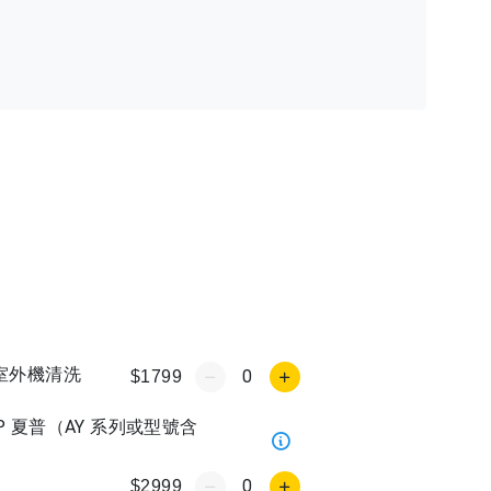
送室外機清洗
0
$1799
 夏普（AY 系列或型號含
0
$2999