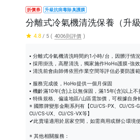
折價券
升級抗病毒除臭護膜
分離式冷氣機清洗保養（升
4.8
/ 5
(
4006則評價
)
▪ 分離式冷氣機清洗時間約1小時/台，因髒汙情
▪ 採用掛洗，高壓清洗，獨家施作HoHo護膜-強
▪ 清洗前會由師傅依照作業空間等評估必要防護
▪ 服務完成後，HoHo提供一個月保固
▪ 機齡滿10年(含)上以無保固，滿15年(含)以上
▪ 特殊規格、偏遠地區/山區需加價，可根據自
※ 國際牌變形金剛系列有【CU/CS-PX、CU/CS-GX、
CU/CS-UX、CU/CS-VX等】
✔此賣場適用於居家空間，如需商用或辦公環境
※ 其他相關服務：