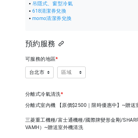
▪
吊隱式、窗型冷氣
▪
618清潔券兌換
▪
momo清潔券兌換
預約服務
可服務的地區
*
分離式冷氣清洗
*
分離式室內機 【原價$2500｜限時優惠中】~贈
三菱重工機種/富士通機種/國際牌變形金剛/SHARP
VAMH）~贈送室外機清洗