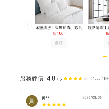
床墊清洗 | 深層抽洗、除污
折100!
折
選擇
4.8
服務評價
(
4006 則
/ 5
黃**
2026/08/06
黃