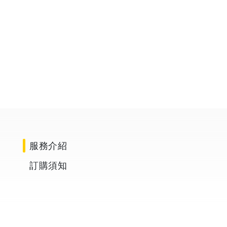
專業，動作快速，態度良好，值得信賴
服務專業、細
夥伴
話告知，非常
服務介紹
訂購須知