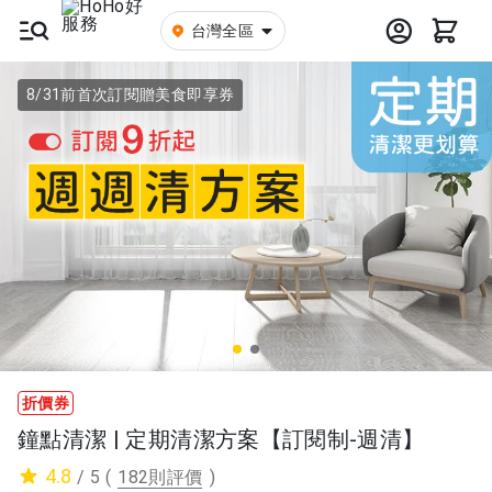
台灣全區
8/31前首次訂閱贈美食即享券
折價券
鐘點清潔 | 定期清潔方案【訂閱制-週清】
4.8
/ 5
(
182則評價
)