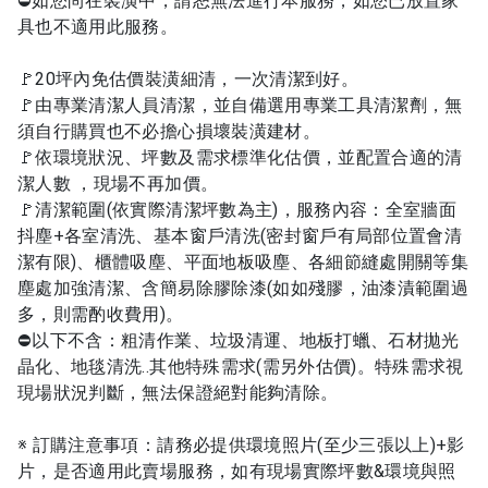
⛔如您尚在裝潢中，請恕無法進行本服務，如您已放置家
具也不適用此服務。
🚩20坪內免估價裝潢細清，一次清潔到好。
🚩由專業清潔人員清潔，並自備選用專業工具清潔劑，無
須自行購買也不必擔心損壞裝潢建材。
🚩依環境狀況、坪數及需求標準化估價，並配置合適的清
潔人數 ，現場不再加價。
🚩清潔範圍(依實際清潔坪數為主)，服務內容：全室牆面
抖塵+各室清洗、基本窗戶清洗(密封窗戶有局部位置會清
潔有限)、櫃體吸塵、平面地板吸塵、各細節縫處開關等集
塵處加強清潔、含簡易除膠除漆(如如殘膠，油漆漬範圍過
多，則需酌收費用)。
⛔以下不含：粗清作業、垃圾清運、地板打蠟、石材拋光
晶化、地毯清洗..其他特殊需求(需另外估價)。特殊需求視
現場狀況判斷，無法保證絕對能夠清除。
※ 訂購注意事項：請務必提供環境照片(至少三張以上)+影
片，是否適用此賣場服務，如有現場實際坪數&環境與照