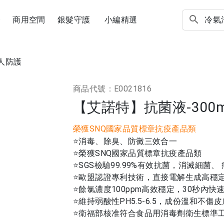
務
商用空間
銀髮守護
小編精選
人防護
商品代號：E0021816
【艾諾特】抗菌液-300m
榮獲SNQ國家品質標章抗疫產品類
⭐消毒、除臭、防黴三效合一
⭐榮獲SNQ國家品質標章抗疫產品類
⭐SGS檢驗99.99%有效抗菌，消滅細菌、
⭐歐盟認證專利技術，直接電解生成高穩
⭐餘氯濃度100ppm高效穩定，30秒內快
⭐維持弱酸性PH5.5-6.5，成份溫和不
⭐衛福部核准符合食品用消毒劑衛生標準