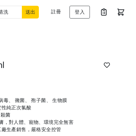
註冊
送出
登入
l
 病毒、 黴菌、 孢子菌、 生物膜
定性純正次氯酸
速殺菌
傷皮膚，對人體、寵物、環境完全無害
工廠生產銷售，嚴格安全控管