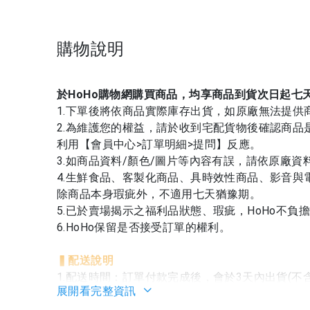
購物說明
於HoHo購物網購買商品，均享商品到貨次日起七
1.下單後將依商品實際庫存出貨，如原廠無法提供
2.為維護您的權益，請於收到宅配貨物後確認商
利用【會員中心>訂單明細>提問】反應。
3.如商品資料/顏色/圖片等內容有誤，請依原廠資
4.生鮮食品、客製化商品、具時效性商品、影音與
除商品本身瑕疵外，不適用七天猶豫期。
5.已於賣場揭示之福利品狀態、瑕疵，HoHo不負
6.HoHo保留是否接受訂單的權利。
▍
配送說明
1.配送時間：訂單付款完成後，會於3天內出貨(
展開看完整資訊
購或特殊商品則依商品內頁時間說明為主。(出貨時