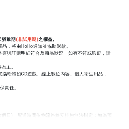
天猶豫期
(
非試用期)
之權益。
商品，將由HoHo通知並協助退款。
品是否與訂購明細符合及商品狀況，如有不符或瑕疵，請
料為主。
電腦軟體如CD遊戲、線上數位內容、個人衛生用品，
擔保責任。
不含假日)，配送時間依物流路線安排恕無法指定；如為預
間仍需依原廠供/配貨為準)