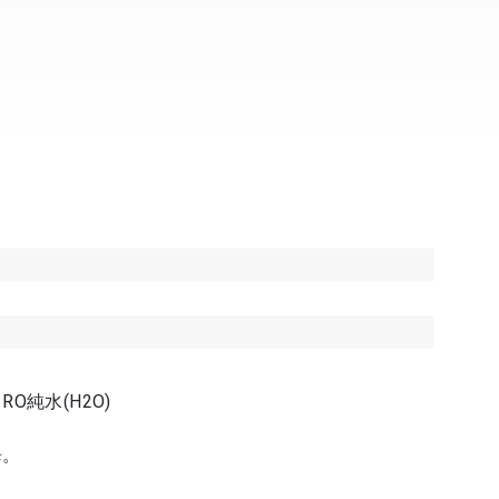
RO純水(H2O)
畢。