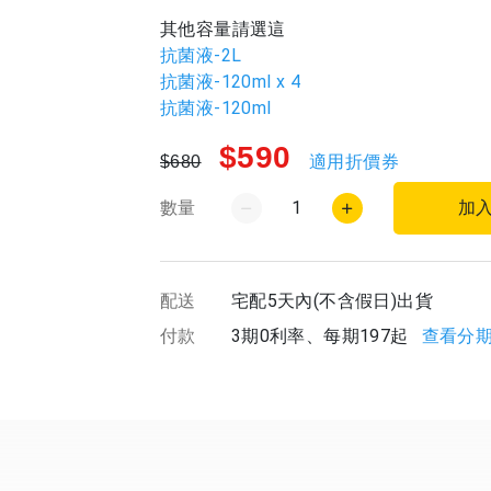
其他容量請選這
抗菌液-2L
抗菌液-120ml x 4
抗菌液-120ml
$590
適用折價券
$680
數量
1
加
配送
宅配5天內(不含假日)出貨
付款
3期0利率、每期197起
查看分