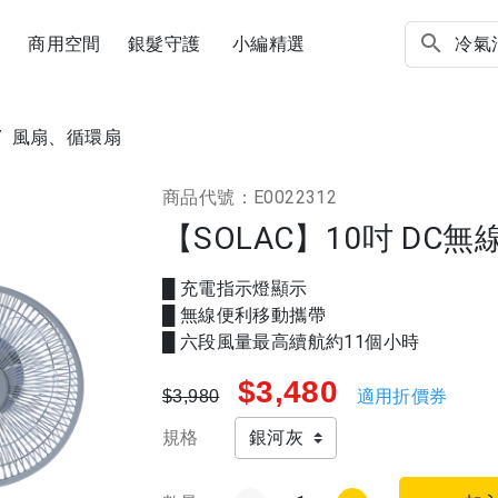
務
商用空間
銀髮守護
小編精選
/
風扇、循環扇
商品代號：E0022312
【SOLAC】10吋 DC無線
█ 充電指示燈顯示
█ 無線便利移動攜帶
█ 六段風量最高續航約11個小時
$3,480
適用折價券
$3,980
規格