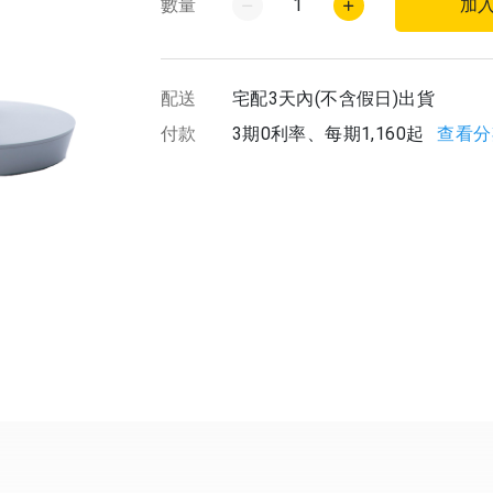
數量
1
加
配送
宅配3天內(不含假日)出貨
付款
3期0利率、每期1,160起
查看分