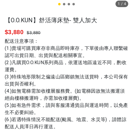
1
/
4
【O.O.KUN】舒活薄床墊- 雙人加大
$3,880
$3,880
配送注意事項：
(1.)賣場可購買庫存非商品即時庫存，下單後由專人聯繫確
認可出貨日期、出貨與配送相關事宜。
(2.)凡購買O.O.KUN系列商品，依運送地區遠近不同，酌收
運費。
(3.)特殊地形限制之偏遠山區鄉鎮無法送貨時，本公司保有
出貨與否權利。
(4.)如無電梯需加收樓層服務費。(如電梯因故無法搬運須
經由樓梯搬運時，亦需加收樓層費)。
(5.)如有急件需求，請與客服溝通貨品與運送時間，以免產
生不必要糾紛。
(6.)若遇特殊情況不能配送(颱風、地震、水災等)，請體諒
配送人員澤日再行運送。