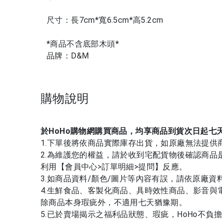
尺寸：長7cm*寬6.5cm*高5.2cm
*商品不含底部木頭*
品牌：D&M
購物說明
於HoHo購物網購買商品，均享商品到貨次日起七
1.下單後將依商品實際庫存出貨，如原廠無法提供
2.為維護您的權益，請於收到宅配貨物後確認商
利用【會員中心>訂單明細>提問】反應。
3.如商品資料/顏色/圖片等內容有誤，請依原廠資
4.生鮮食品、客製化商品、具時效性商品、影音與
除商品本身瑕疵外，不適用七天猶豫期。
5.已於賣場揭示之福利品狀態、瑕疵，HoHo不負