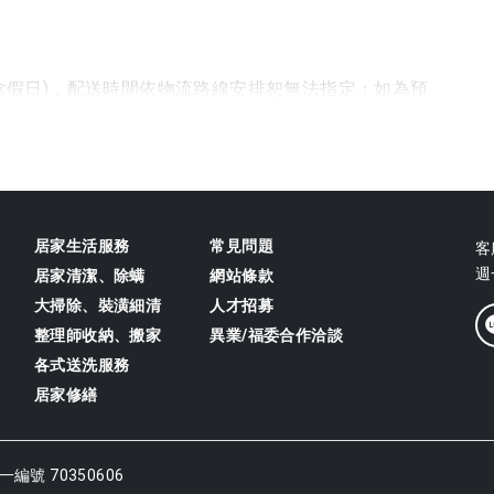
不含假日)，配送時間依物流路線安排恕無法指定；如為預
間仍需依原廠供/配貨為準)
離島/郵政信箱配送服務。
得有刮傷、破損、受潮、塗寫文字，若一經拆封或使用，
需求。
居家生活服務
常見問題
客
內，至【會員中心>訂單明細】線上申請，並將商品包裝
週一
居家清潔、除螨
網站條款
隨附文件、贈品等)後交由宅配人員，待宅配人員取件
大掃除、裝潢細清
人才招募
整理師收納、搬家
異業/福委合作洽談
、包裝有人為損壞無法恢復原狀，或缺件/內附耗材、
各式送洗服務
收商品還原費用，若狀況嚴重將無法受理退貨。
居家修繕
ail通知發票開立。
一編號 70350606
5個工作天後，以平信方式寄至所指定地址。