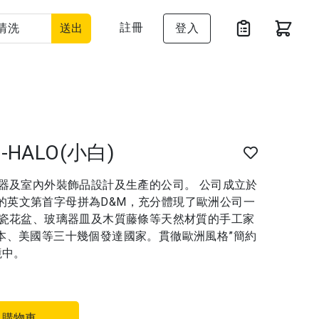
註冊
送出
登入
 -HALO(小白)
器及室內外裝飾品設計及生產的公司。 公司成立於
孩子的英文第首字母拼為D&M，充分體現了歐洲公司一
陶瓷花盆、玻璃器皿及木質藤條等天然材質的手工家
本、美國等三十幾個發達國家。貫徹歐洲風格”簡約
境中。
入購物車