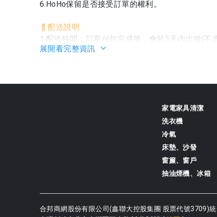
6.HoHo保留是否接受訂單的權利。
▍
配送說明
1.配送時間：訂單付款完成後，會於3天內出貨(
展開看完整資訊
購或特殊商品則依商品內頁時間說明為主。(出貨時
2.配送範圍：宅配範圍目前僅限台灣本島，未提供
▍
退換貨須知
1.辦理退貨之商品須為全新狀態且包裝完整，不
除商品本身有瑕疵、損壞的情況外，恕不受理退貨
家電家具清潔
2.如未拆封之新品欲辦理退貨，請您於7天猶豫期
洗衣機
妥當(包含商品本體、配件、原廠包裝、保護袋、
冷氣
後，請您保留宅配單據至退款完成。
床墊、沙發
3.商品收回後需經過原廠或相關單位檢測，若商品
窗簾、窗戶
軟體已經拆封使(啟)用等， HoHo將通知您並酌
抽油煙機、冰箱
▍
發票開立說明
1.為維護您商品的保固權益，將於商品送達後以e-m
合邦商網股份有限公司(鑫聯大控股集團 股票代號3709)
統
2.若選擇紙本發票或公司發票，將於7天猶豫期+