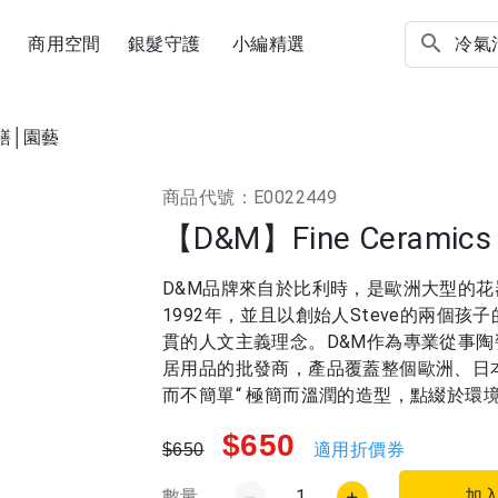
務
商用空間
銀髮守護
小編精選
繕│園藝
商品代號：E0022449
【D&M】Fine Ceramics
D&M品牌來自於比利時，是歐洲大型的花
1992年，並且以創始人Steve的兩個
貫的人文主義理念。D&M作為專業從事
居用品的批發商，產品覆蓋整個歐洲、日
而不簡單“ 極簡而溫潤的造型，點綴於環
$650
適用折價券
$650
數量
1
加