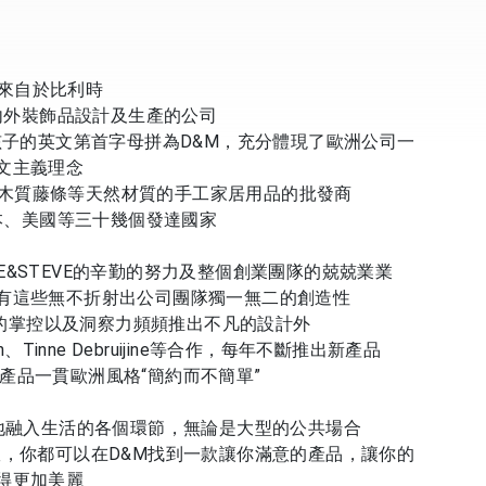
牌來自於比利時
內外裝飾品設計及生產的公司
個孩子的英文第首字母拼為D&M，充分體現了歐洲公司一
文主義理念
及木質藤條等天然材質的手工家居用品的批發商
本、美國等三十幾個發達國家
E&STEVE的辛勤的努力及整個創業團隊的兢兢業業
有這些無不折射出公司團隊獨一無二的創造性
良好的掌控以及洞察力頻頻推出不凡的設計外
Tinne Debruijine等合作，每年不斷推出新產品
產品一貫歐洲風格“簡約而不簡單”
地融入生活的各個環節，無論是大型的公共場合
，你都可以在D&M找到一款讓你滿意的產品，讓你的
得更加美麗