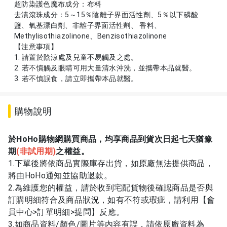
超防染護色魔布成分：布料
去漬滾珠成分：5～15％陰離子界面活性劑、5％以下磷酸
鹽、氧基漂白劑、非離子界面活性劑、 香料、
Methylisothiazolinone、Benzisothiazolinone
【注意事項】
1. 請置於陰涼處及兒童不易觸及之處。
2. 若不慎觸及眼睛可用大量清水沖洗，並攜帶本品就醫。
3. 若不慎誤食，請立即攜帶本品就醫。
購物說明
於HoHo購物網購買商品，均享商品到貨次日起七天猶豫
期
(
非試用期)
之權益。
1.下單後將依商品實際庫存出貨，如原廠無法提供商品，
將由HoHo通知並協助退款。
2.為維護您的權益，請於收到宅配貨物後確認商品是否與
訂購明細符合及商品狀況，如有不符或瑕疵，請利用【會
員中心>訂單明細>提問】反應。
3.如商品資料/顏色/圖片等內容有誤，請依原廠資料為