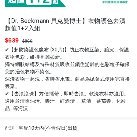
【Dr. Beckmann 貝克曼博士】衣物護色去漬
超值1+2入組
$639
$860
✔【超防染護色魔布 (30片)】防止衣物互染、黯沉。保護
衣物色彩，維持亮麗如新。
獨特網狀結構及特殊材質吸收並鎖住游離的色彩粒子確保
您的淺色衣物不染色。
深淺衣物一起洗，省時省水電。商品為拋棄式使用完直接
丟棄。
✔【去漬滾珠】方便攜帶，即時去漬。乾洗衣料亦適用。
適用於清除油污、醬汁、紅酒漬 、草漬、蕃茄醬、化妝
品…等污漬
配送
宅配10天內(不含假日)出貨