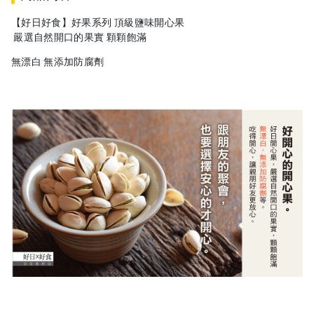
【好日好食】好果系列 頂級鹽味開心果
嚴選自然開口的果實 顆顆飽滿
無漂白 無添加防腐劑