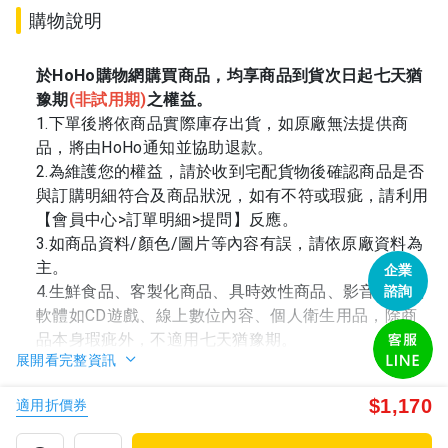
購物說明
於HoHo購物網購買商品，均享商品到貨次日起七天猶
豫期
(
非試用期)
之權益。
1.下單後將依商品實際庫存出貨，如原廠無法提供商
品，將由HoHo通知並協助退款。
2.為維護您的權益，請於收到宅配貨物後確認商品是否
與訂購明細符合及商品狀況，如有不符或瑕疵，請利用
【會員中心>訂單明細>提問】反應。
3.如商品資料/顏色/圖片等內容有誤，請依原廠資料為
主。
企業
4.生鮮食品、客製化商品、具時效性商品、影音與電腦
諮詢
軟體如CD遊戲、線上數位內容、個人衛生用品，除商
品本身瑕疵外，不適用七天猶豫期。
展開看完整資訊
5.已於賣場揭示之福利品狀態、瑕疵，HoHo不負擔保
責任。
$1,170
適用折價券
6.HoHo保留是否接受訂單的權利。