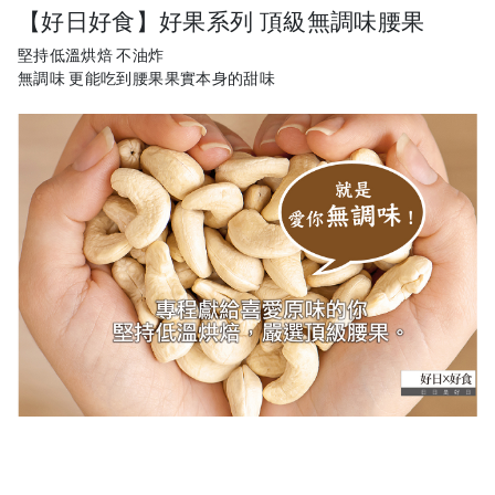
【好日好食】好果系列 頂級無調味腰果
堅持低溫烘焙 不油炸
無調味 更能吃到腰果果實本身的甜味