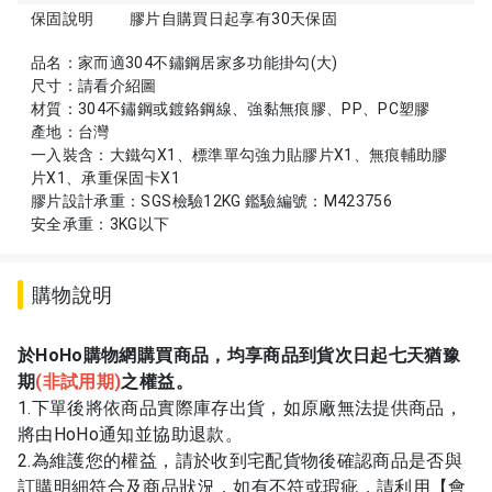
保固說明
膠片自購買日起享有30天保固
品名：家而適304不鏽鋼居家多功能掛勾(大)
尺寸：請看介紹圖
材質：304不鏽鋼或鍍鉻鋼線、強黏無痕膠、PP、PC塑膠
產地：台灣
一入裝含：大鐵勾X1、標準單勾強力貼膠片X1、無痕輔助膠
片X1、承重保固卡X1
膠片設計承重：SGS檢驗12KG 鑑驗編號：M423756
安全承重：3KG以下
購物說明
於HoHo購物網購買商品，均享商品到貨次日起七天猶豫
期
(
非試用期)
之權益。
1.下單後將依商品實際庫存出貨，如原廠無法提供商品，
將由HoHo通知並協助退款。
2.為維護您的權益，請於收到宅配貨物後確認商品是否與
訂購明細符合及商品狀況，如有不符或瑕疵，請利用【會