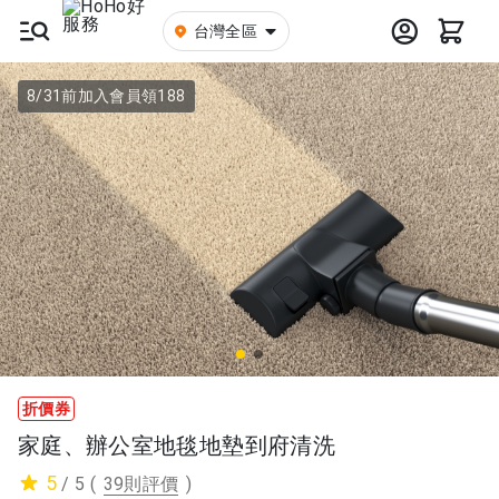
台灣全區
8/31前加入會員領188
折價券
家庭、辦公室地毯地墊到府清洗
5
/ 5
(
39則評價
)