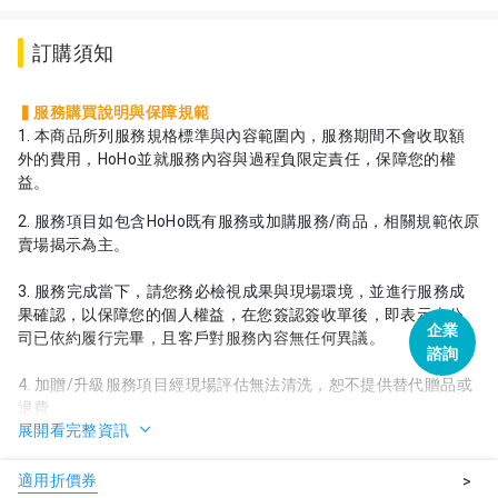
訂購須知
▍服務購買說明與保障規範
1. 本商品所列服務規格標準與內容範圍內，服務期間不會收取額
外的費用，HoHo並就服務內容與過程負限定責任，保障您的權
益。
2. 服務項目如包含HoHo既有服務或加購服務/商品，相關規範依原
賣場揭示為主。
3. 服務完成當下，請您務必檢視成果與現場環境，並進行服務成
果確認，以保障您的個人權益，在您簽認簽收單後，即表示本公
企業
司已依約履行完畢，且客戶對服務內容無任何異議。
諮詢
4. 加贈/升級服務項目經現場評估無法清洗，恕不提供替代贈品或
退費。
展開看完整資訊
5. 若您於HoHo購買之商品服務過程中發生有服務人員不慎損毀物
件之情事，請於服務完成2日內通知客服逾期恕無法受理，受理後
適用折價券
>