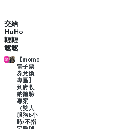
交給
HoHo
輕輕
鬆鬆
【momo
電子票
券兌換
專區】
到府收
納體驗
專案
（雙人
服務6小
時/不指
定整理