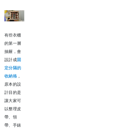
有些衣櫃
的第一層
抽屜，會
設計成
固
定分隔的
收納格
，
原本的設
計目的是
讓大家可
以整理皮
帶、領
帶、手錶