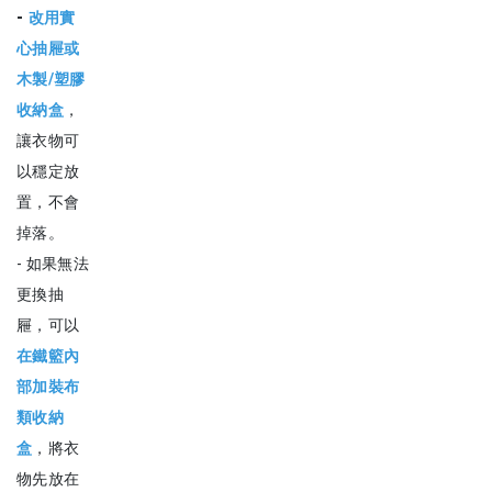
-
改用實
心抽屜或
木製/塑膠
收納盒
，
讓衣物可
以穩定放
置，不會
掉落。
- 如果無法
更換抽
屜，可以
在鐵籃內
部加裝布
類收納
盒
，將衣
物先放在