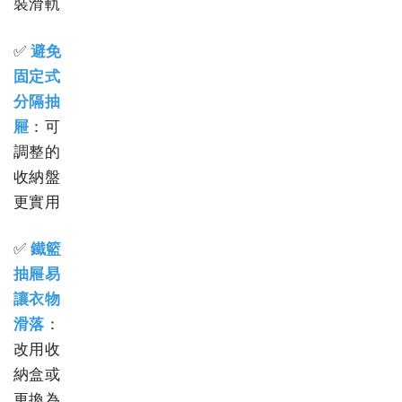
裝滑軌
✅
避免
固定式
分隔抽
屜
：可
調整的
收納盤
更實用
✅
鐵籃
抽屜易
讓衣物
滑落
：
改用收
納盒或
更換為