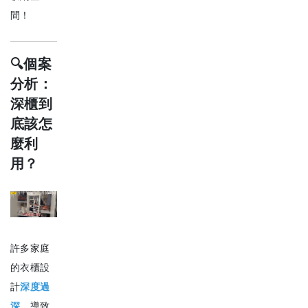
間！
🔍
個案
分析：
深櫃到
底該怎
麼利
用？
許多家庭
的衣櫃設
計
深度過
深
，導致