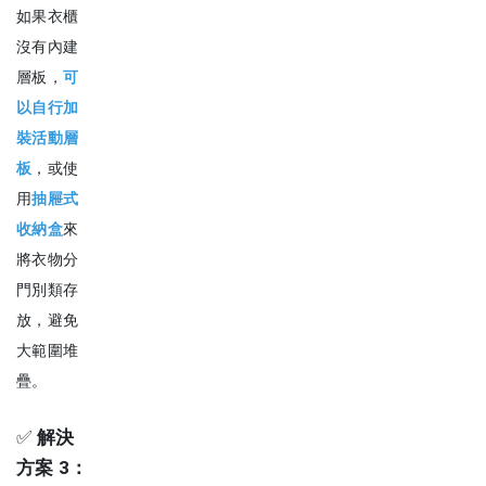
如果衣櫃
沒有內建
層板，
可
以自行加
裝活動層
板
，或使
用
抽屜式
收納盒
來
將衣物分
門別類存
放，避免
大範圍堆
疊。
✅
解決
方案 3：