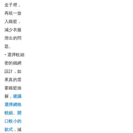
盒子裡，
再統一放
入鐵籃，
減少衣服
滑出的問
題。
-
選擇較細
密的鐵網
設計，如
果真的需
要鐵籃抽
屜，
建議
選擇網格
較細、開
口較小的
款式
，減