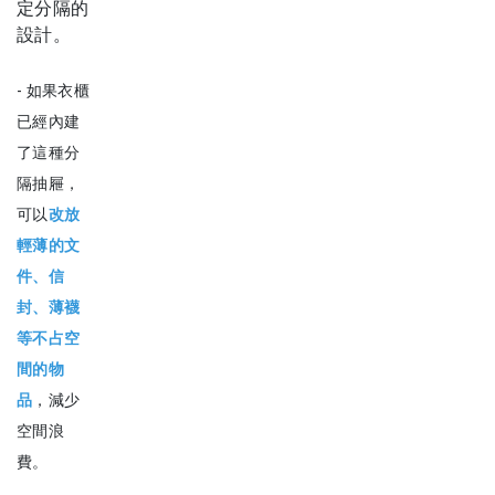
定分隔的
設計。
- 如果衣櫃
已經內建
了這種分
隔抽屜，
可以
改放
輕薄的文
件、信
封、薄襪
等不占空
間的物
品
，減少
空間浪
費。