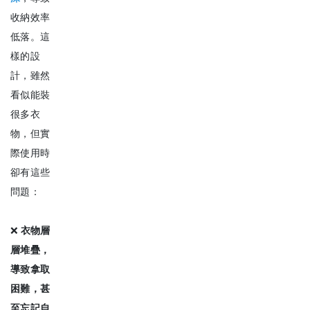
收納效率
低落。這
樣的設
計，雖然
看似能裝
很多衣
物，但實
際使用時
卻有這些
問題：
❌
衣物層
層堆疊，
導致拿取
困難，甚
至忘記自