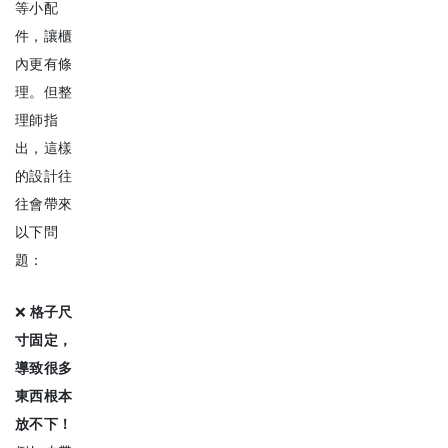
等小配
件，讓櫃
內更有條
理。但整
理師指
出，這樣
的設計往
往會帶來
以下問
題：
❌
格子尺
寸固定，
導致很多
東西根本
放不下！