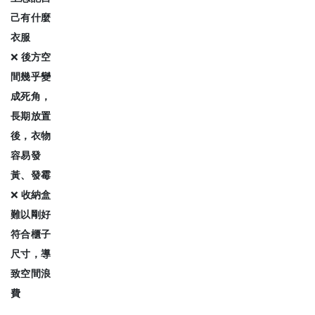
己有什麼
衣服
❌
後方空
間幾乎變
成死角，
長期放置
後，衣物
容易發
黃、發霉
❌
收納盒
難以剛好
符合櫃子
尺寸，導
致空間浪
費