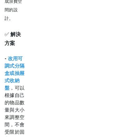
成浪費空
間的設
計。
✅
解決
方案
-
改用可
調式分隔
盒
或抽屜
式收納
盤
，可以
根據自己
的物品數
量與大小
來調整空
間，不會
受限於固