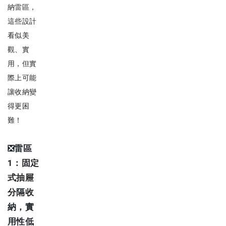
納雷區，
這些設計
看似美
觀、實
用，但實
際上可能
讓收納變
得更困
難！
❎
雷區
1：固定
式抽屜
分隔收
納，實
用性低