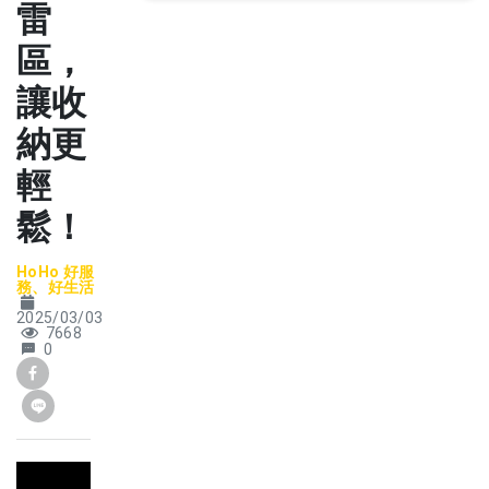
雷
區，
讓收
納更
輕
鬆！
HoHo 好服
務、好生活
2025/03/03
7668
0