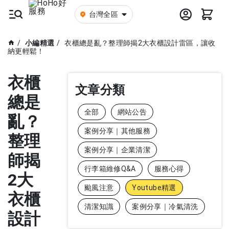
台灣全區
小編精選
衣櫃總是亂？整理師揭2大衣櫃設計雷區，讓收
納更輕鬆！
衣櫃
文章分類
總是
全部
網站公告
亂？
案例分享｜其他服務
整理
案例分享｜企業清潔
師揭
行李箱維修Q&A
服務心得
2大
颱風注意
Youtube精選
衣櫃
清潔知識
案例分享｜冷氣清洗
設計