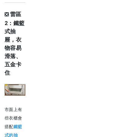
雷區
❎
2：鐵籃
式抽
屜，衣
物容易
滑落、
五金卡
住
市面上有
些衣櫃會
搭配
鐵籃
式的抽