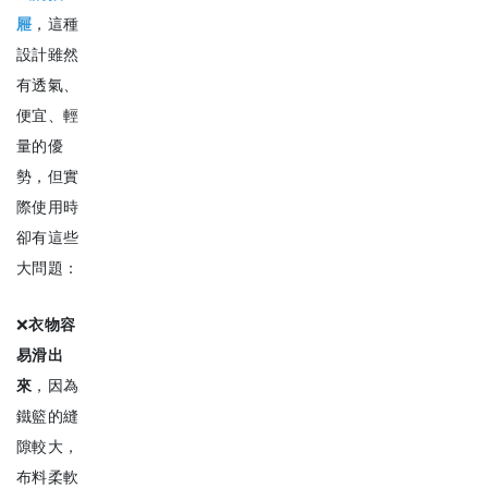
屜
，這種
設計雖然
有透氣、
便宜、輕
量的優
勢，但實
際使用時
卻有這些
大問題：
❌
衣物容
易滑出
來
，因為
鐵籃的縫
隙較大，
布料柔軟