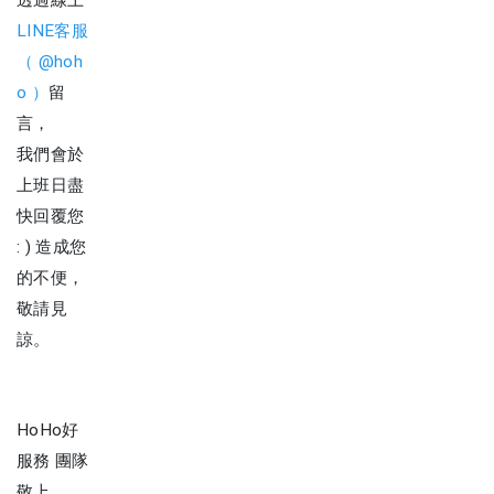
透過線上
LINE客服
（ @hoh
o ）
留
言，
我們會於
上班日盡
快回覆您
: ) 造成您
的不便，
敬請見
諒。
HoHo好
服務 團隊
敬上