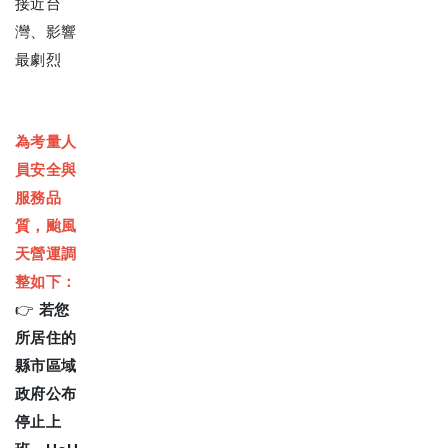
接近台
灣、影響
最劇烈
為考量人
員安全與
服務品
質，颱風
天營運調
整如下：
👉
若您
所居住的
縣市區域
政府公布
停止上