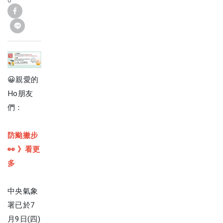
0
😀親愛的
Ho朋友
們：
防颱撇步
👀 》
看更
多
中央氣象
署已於7
月9日(四)