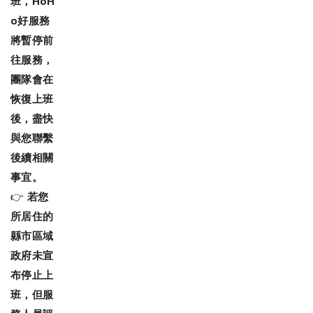
班，HoH
o好服務
將暫停前
往服務，
團隊會在
恢復上班
後，盡快
與您聯繫
後續相關
事宜。
👉
若您
所居住的
縣市區域
政府未宣
布停止上
班，但服