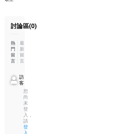
討論區(0)
熱
最
門
新
留
留
言
言
訪
客
您
尚
未
登
入，
請
登
入