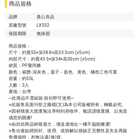
商品規格
品牌
真心良品
原廠型號
LX552
保固期限
無保固
商品規格：
尺寸：約寬55×深38.8×高33.3cm (±5cm)
內部尺寸：約寬43.5×深34×高30cm (±5cm)
材質：PP聚丙烯
顏色：箱體-深灰色，蓋子－藍色、黃色、橘色三色可選
容量：約55L
入數：3入
產地：台灣
─此商品不需組裝‧拆封即可使用─
※此販售頁面刊登之圖檔(文)為本公司版權所有，轉載必究。
※因材積過大貨運無法準時到府收件、敬請謹慎選購、以免造
成您的困擾!
※由於此商品材積過大，僅送達地址一樓不協助搬運!
※售出後如經拆封、使用、或拆解以致缺乏完整性及失去再販
售價值時，恕無法退(換)貨。