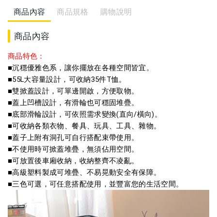
商品內容
商品規格
購物說明
商品內容
商品特色：
■沉穩優雅色系，
讓
你
擺放在各種空間皆宜。
■
55L
大容量設計，可收納35件T恤。
■
雙掀蓋設計，可單邊開啟，方便取物。
■蓋上凹槽設計，有滑輪也可穩固堆疊
。
■底部滑輪設計，可依照需求變換(直向/橫向)。
■可收納各類衣物、餐具、玩具、工具、雜物。
■蓋子上附有洞孔可自行搭配束帶使用。
■不使用時可掀蓋堆疊，無須佔用空間。
■可放置後車廂收納，收納整齊不凌亂。
■高級塑料製成可堆疊、不易晃動安全有保障。
■三色可選，可任意搭配使用，並豐富您的生活空間。