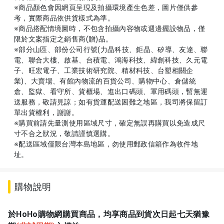
※商品顏色會因網頁呈現及拍攝環境產生色差，圖片僅供參
考，實際商品依供貨樣式為準。
※商品搭配情境圖時，不包含拍攝內容物或週邊擺設物品，僅
限於文案指定之銷售商(贈)品。
※部分山區、部份公司行號(力晶科技、鉅晶、矽導、友達、聯
電、聯合大樓、啟基、台積電、鴻海科技、緯創科技、久元電
子、旺宏電子、工業技術研究院、精材科技、台塑相關企
業)、大賣場、有館內物流的百貨公司、購物中心、倉儲統
倉、監獄、看守所、貨櫃場、進出口碼頭、軍用碼頭，暫無運
送服務，敬請見諒；如有貨運配送困難之地區，我司將保留訂
單出貨權利，謝謝。
※購買前請先量測使用區域尺寸，確定無誤再購買以免造成尺
寸不合之狀況，敬請謹慎選購。
※配送區域僅限台灣本島地區，勿使用郵政信箱作為收件地
址。
購物說明
於HoHo購物網購買商品，均享商品到貨次日起七天猶豫