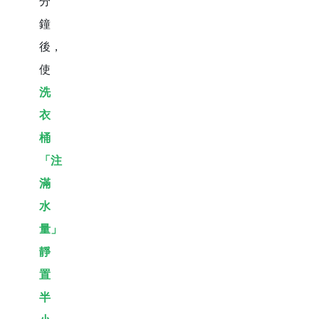
分
鐘
後，
使
洗
衣
桶
「注
滿
水
量」
靜
置
半