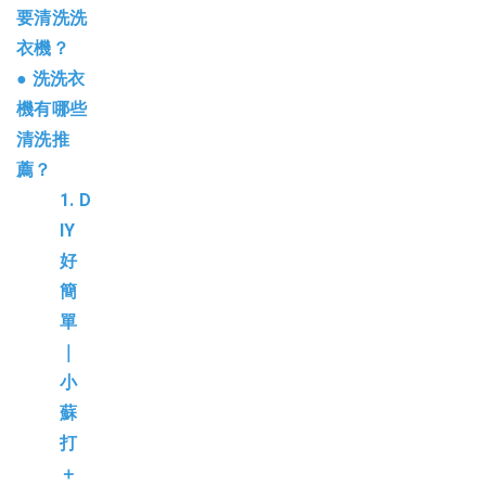
要清洗洗
衣機？
●
洗洗衣
機有哪些
清洗推
薦？
1.
D
IY
好
簡
單
｜
小
蘇
打
＋