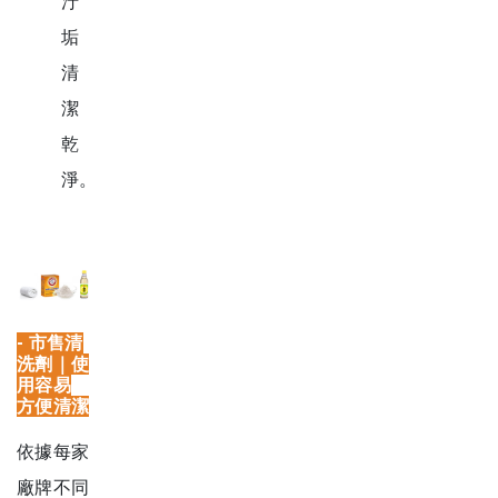
汙
垢
清
潔
乾
淨。
-
市售清
洗劑｜使
用容易
方便清潔
依據每家
廠牌不同