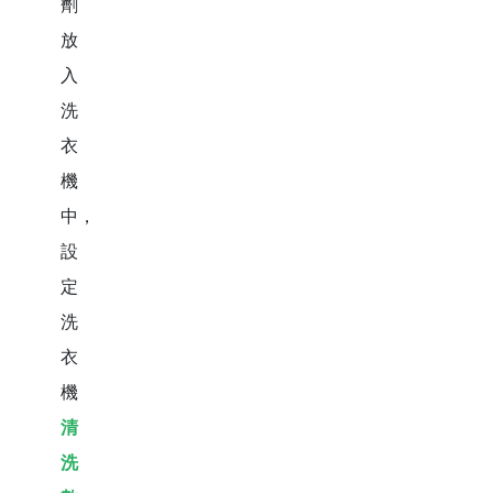
劑
放
入
洗
衣
機
中，
設
定
洗
衣
機
清
洗