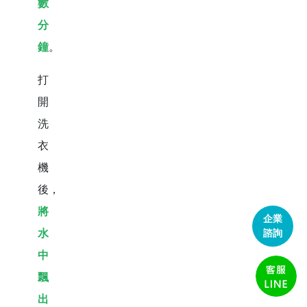
數
分
鐘
。
打
開
洗
衣
機
後，
將
企業
水
諮詢
中
飄
出