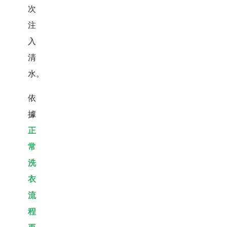
次
注
入
清
水。
依
據
正
常
洗
衣
流
程