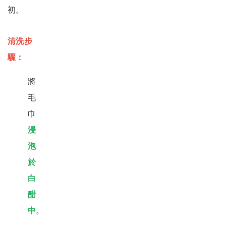
初。
清洗步
驟：
將
毛
巾
浸
泡
於
白
醋
中
。