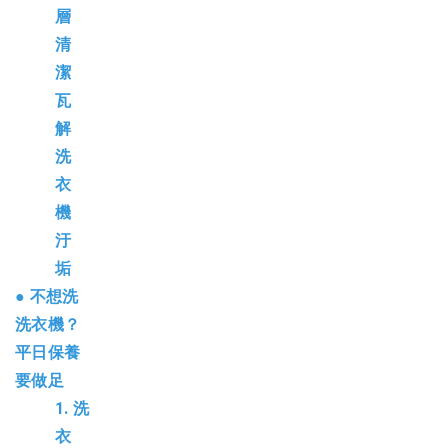
層
清
潔
瓦
解
洗
衣
機
汙
垢
●
不想洗
洗衣機？
平日保養
要做足
1.
洗
衣