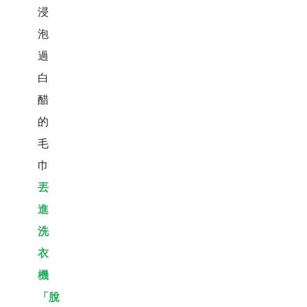
浸
泡
過
白
醋
的
毛
巾
丟
進
洗
衣
機
「脫