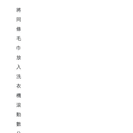
將
同
條
毛
巾
放
入
洗
衣
機
滾
動
數