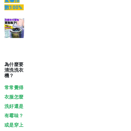
驚嚇指
數100%
為什麼要
清洗洗衣
機？
常常覺得
衣服怎麼
洗好還是
有霉味？
或是穿上