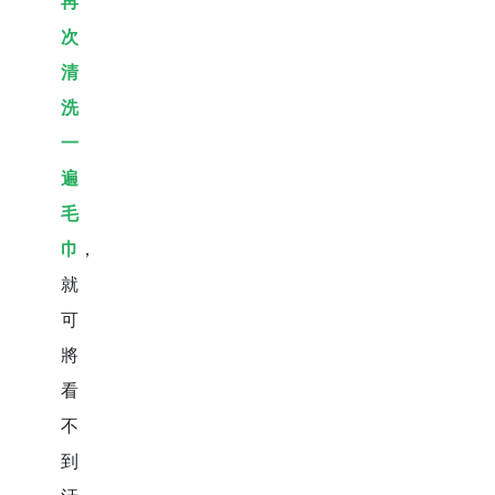
再
次
清
洗
一
遍
毛
巾
，
就
可
將
看
不
到