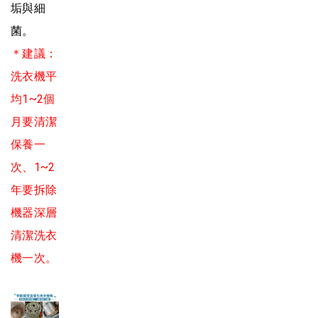
垢與細
菌。
＊建議：
洗衣機平
均1~2個
月要清潔
保養一
次、1~2
年要拆除
機器深層
清潔洗衣
機一次。