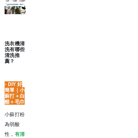
洗衣機清
洗有哪些
清洗推
薦？
-
DIY 好
簡單｜小
蘇打＋白
醋＋毛巾
小蘇打粉
為弱酸
性，
有清