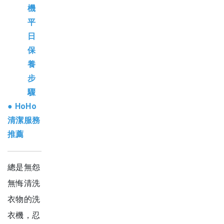
機
平
日
保
養
步
驟
●
HoHo
清潔服務
推薦
總是無怨
無悔清洗
衣物的洗
衣機，忍