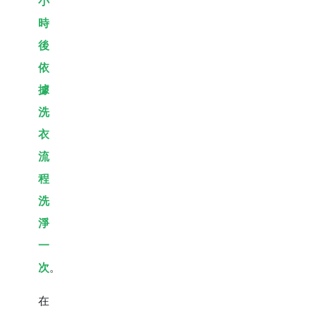
小
時
後
依
據
洗
衣
流
程
洗
淨
一
次
。
在