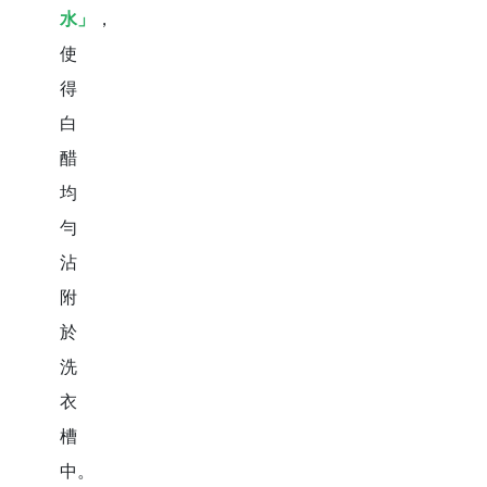
水」
，
使
得
白
醋
均
勻
沾
附
於
洗
衣
槽
中。