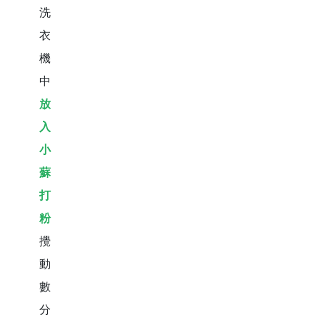
洗
衣
機
中
放
入
小
蘇
打
粉
攪
動
數
分