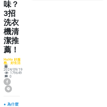
味？
3招
洗衣
機清
潔推
薦！
HoHo 好服
務、好生活
2024/09/19
179649
0
●
為什麼