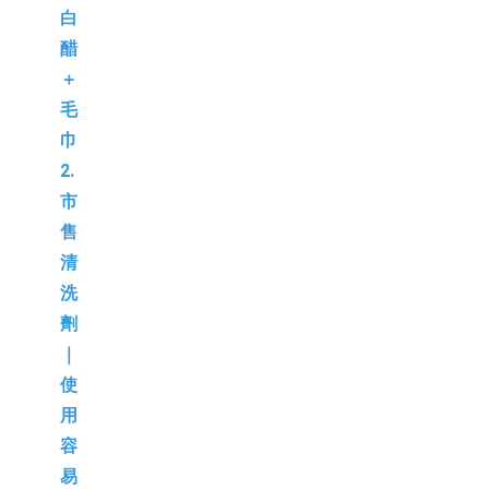
白
醋
＋
毛
巾
2.
市
售
清
洗
劑
｜
使
用
容
易