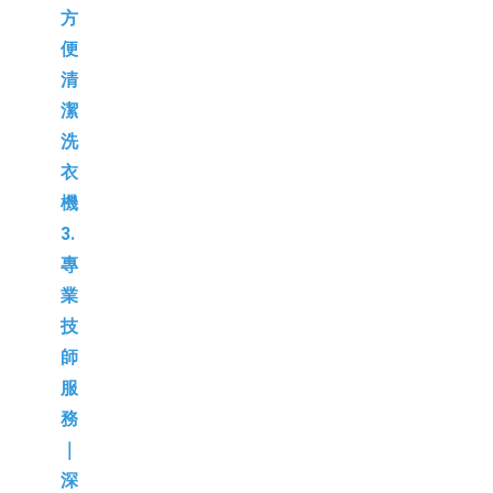
方
便
清
潔
洗
衣
機
3.
專
業
技
師
服
務
｜
深