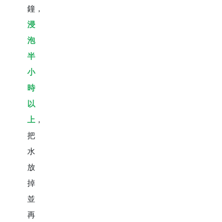
鐘，
浸
泡
半
小
時
以
上
，
把
水
放
掉
並
再