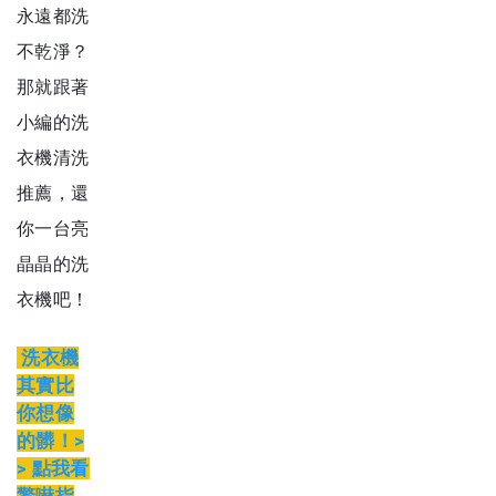
永遠都洗
不乾淨？
那就跟著
小編的洗
衣機清洗
推薦，還
你一台亮
晶晶的洗
衣機吧！
洗衣機
其實比
你想像
的髒！>
> 點我看