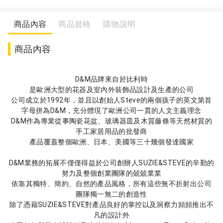
商品內容
商品規格
購物說明
商品內容
D&M品牌來自於比利時
是歐洲大型的花器及室內外裝飾品設計及生產的公司
公司成立於1992年，並且以創始人Steve的兩個孩子的英文第首
字母拼為D&M，充分體現了歐洲公司一貫的人文主義理念
D&M作為專業從事陶瓷花盆、玻璃器皿及木質藤條等天然材質的
手工家居用品的批發商
產品覆蓋整個歐洲、日本、美國等三十幾個發達國家
D&M業務的拓展不僅僅得益於公司創辦人SUZIE&STEVE的辛勤的
努力及整個創業團隊的兢兢業業
依靠其獨特、簡約、自然的產品風格，所有這些無不折射出公司
團隊獨一無二的創造性
除了憑藉SUZIE&STEVE對產品良好的掌控以及洞察力頻頻推出不
凡的設計外