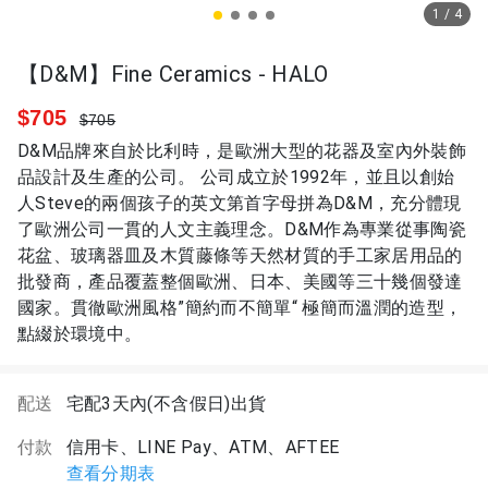
1
/
4
【D&M】Fine Ceramics - HALO
$705
$705
D&M品牌來自於比利時，是歐洲大型的花器及室內外裝飾
品設計及生產的公司。 公司成立於1992年，並且以創始
人Steve的兩個孩子的英文第首字母拼為D&M，充分體現
了歐洲公司一貫的人文主義理念。D&M作為專業從事陶瓷
花盆、玻璃器皿及木質藤條等天然材質的手工家居用品的
批發商，產品覆蓋整個歐洲、日本、美國等三十幾個發達
國家。貫徹歐洲風格”簡約而不簡單“ 極簡而溫潤的造型，
點綴於環境中。
配送
宅配3天內(不含假日)出貨
付款
信用卡、LINE Pay、ATM、AFTEE
查看分期表