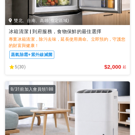
雙北、台南、高雄(指定區域)
冰箱清潔 | 到府服務，食物保鮮的最佳選擇
專業冰箱清潔，除污去味，延長使用壽命。立即預約，守護您
的財富與健康！
蒸氣除霜+紫外線滅菌
$2,000
5(30)
起
8/31前加入會員領188