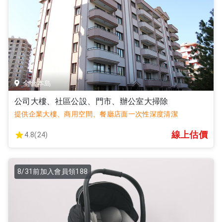
全台本島
公司大樓、社區公設、門市、辦公室大掃除
提供企業大樓、商用空間、餐廳店面一次性深度清潔
線上估價
4.8(24)
8/31前加入會員領188