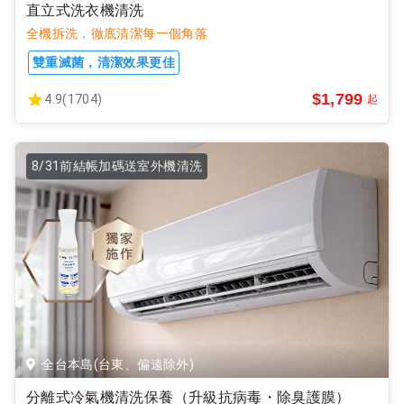
直立式洗衣機清洗
全機拆洗，徹底清潔每一個角落
雙重滅菌，清潔效果更佳
$1,799
4.9(1704)
起
8/31前結帳加碼送室外機清洗
全台本島(台東、偏遠除外)
分離式冷氣機清洗保養（升級抗病毒・除臭護膜）