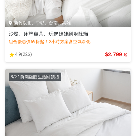
新竹以北、中彰、台南、高雄
沙發、床墊寢具、玩偶娃娃到府除蟎
組合優惠價69折起！2小時方案含空氣淨化
$2,799
4.9(226)
起
8/31前滿額贈生活回饋禮