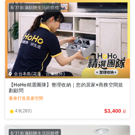
8/31前滿額贈生活回饋禮
全台本島(花蓮、台東除外)
【HoHo精選團隊】整理收納｜您的居家×商務空間規
劃顧問
量身打造居家空間
$3,400
4.8(283)
起
8/31前滿額贈生活回饋禮