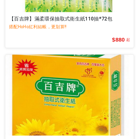
【百吉牌】滿柔環保抽取式衛生紙110抽*72包
搭配HoHo紅利結帳，更划算!!
$880
起