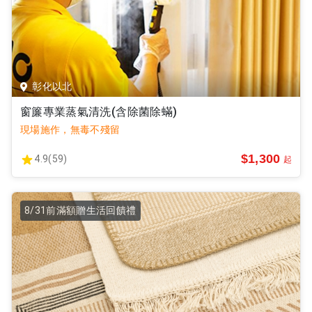
彰化以北
窗簾專業蒸氣清洗(含除菌除蟎)
現場施作，無毒不殘留
$1,300
4.9(59)
起
8/31前滿額贈生活回饋禮