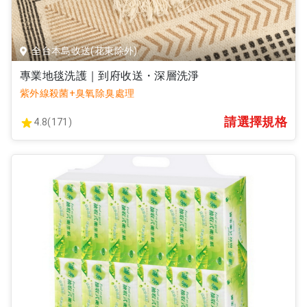
全台本島收送(花東除外)
專業地毯洗護｜到府收送・深層洗淨
紫外線殺菌+臭氧除臭處理
請選擇規格
4.8(171)