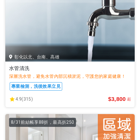
彰化以北、台南、高雄
水管清洗
深層洗水管，避免水管內部沉積淤泥，守護您的家庭健康！
專業檢測，洗後效果立見
$3,800
4.9(315)
起
8/31前結帳享88折，最高折250