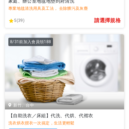
家庭、辦公室地毯地墊到府清洗
專業地毯清洗用具及工法， 去除髒污及灰塵
請選擇規格
5(39)
8/31前加入會員領188
新竹、台中
【自助洗衣／床組】代洗、代烘、代褶衣
洗衣烘衣摺衣一次搞定，生活更輕鬆