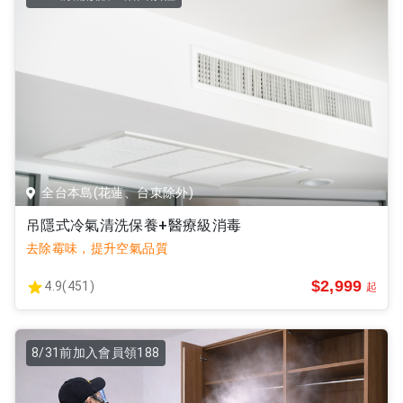
全台本島(花蓮、台東除外)
吊隱式冷氣清洗保養+醫療級消毒
去除霉味，提升空氣品質
$2,999
4.9(451)
起
8/31前加入會員領188