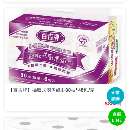
【百吉牌】抽取式廚房紙巾80抽*48包/箱
企業
諮詢
$880
起