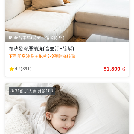
全台本島(花東、偏遠除外)
布沙發深層抽洗(含去汙+除蟎)
下單即享沙發＋抱枕3-8顆除蟎服務
$1,800
4.9(891)
起
8/31前加入會員領188