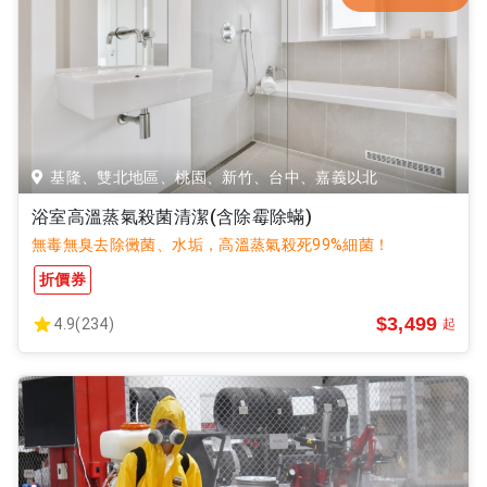
基隆、雙北地區、桃園、新竹、台中、嘉義以北
浴室高溫蒸氣殺菌清潔(含除霉除蟎)
無毒無臭去除黴菌、水垢，高溫蒸氣殺死99%細菌！
折價券
$3,499
4.9(234)
起