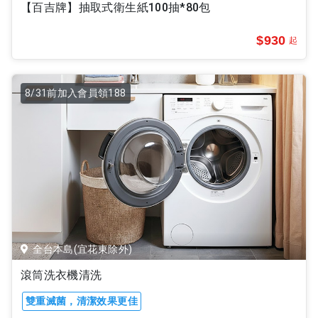
【百吉牌】抽取式衛生紙100抽*80包
$930
起
8/31前加入會員領188
全台本島(宜花東除外)
滾筒洗衣機清洗
雙重滅菌，清潔效果更佳