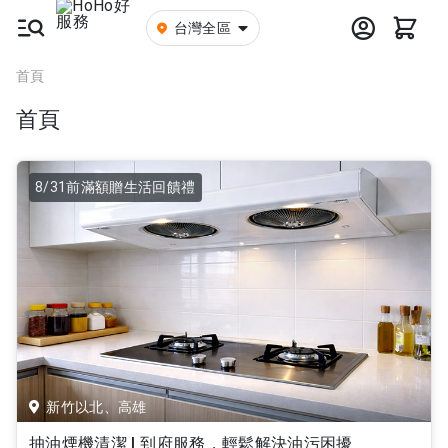
台灣全區
首頁
首頁
8/31前滿額贈生活回饋禮
新竹以北、高雄
抽油煙機清潔 | 到府服務，輕鬆解決油污困擾