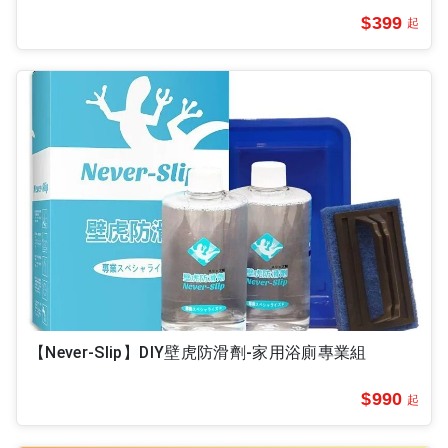
$399
起
【Never-Slip】DIY壁虎防滑劑-家用浴廁專業組
$990
起