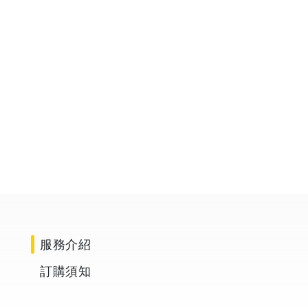
賴**
2025/09/05
邱**
賴
邱
人員準時抵達並快速完成廚房、熱水
師傅很親切也
浴室的水線清理
服務介紹
訂購須知