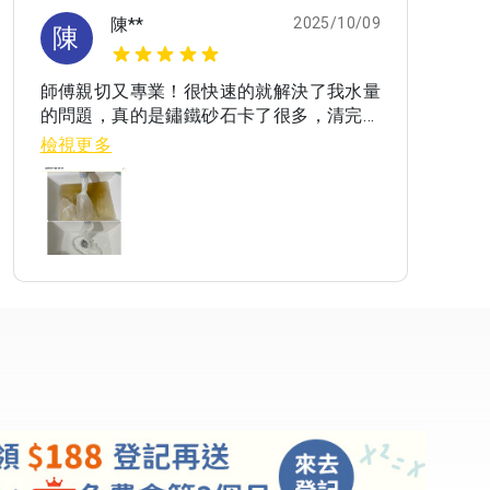
陳**
2025/10/09
陳
師傅親切又專業！很快速的就解決了我水量
服務
的問題，真的是鏽鐵砂石卡了很多，清完明
器、
顯改善！
檢視更多