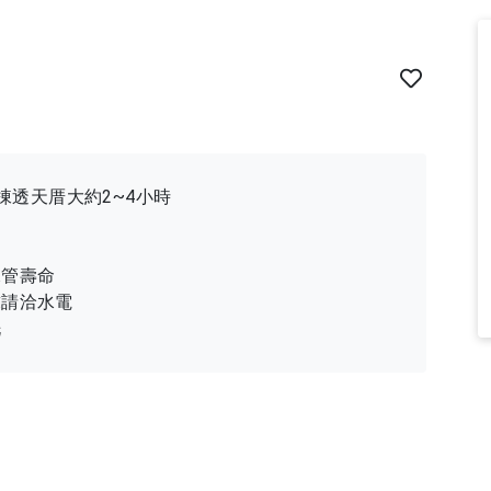
獨棟透天厝大約2~4小時
水管壽命
求請洽水電
洗