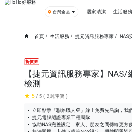
居家清潔
生活服
台灣全區
首頁
/
生活服務
/
捷元資訊服務專家
/
NAS
折價券
【捷元資訊服務專家】NAS
檢測
5
/ 5
(
2則評價
)
▪ 立即點擊「聯絡職人💬」線上免費先諮詢，我
▪ 捷元電腦認證專業工程團隊
▪ 協助NAS完整設定，家人、朋友之間傳輸更方
▪ 無法開機、上傳下載等NAS設定、硬體問題皆