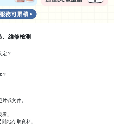
裝、維修檢測
設定？
？​
片或文件。​
看。​
時隨地存取資料。