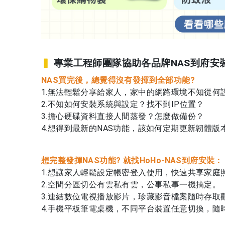
▍
專業工程師團隊協助各品牌NAS到府安
NAS買完後，總覺得沒有發揮到全部功能?
1.無法輕鬆分享給家人，家中的網路環境不知從何
2.不知如何安裝系統與設定？找不到IP位置？​
3.擔心硬碟資料直接人間蒸發？怎麼做備份？​
4.想得到最新的NAS功能，該如何定期更新韌體版本
想完整發揮NAS功能? 就找HoHo-NAS到府安裝：​
1.想讓家人輕鬆設定帳密登入使用，快速共享家庭照
2.空間分區切公有雲私有雲，公事私事一機搞定。​
3.
連結數位電視播放影片，珍藏影音檔案隨時存取觀
4.
手機平板筆電桌機，不同平台裝置任意切換，隨