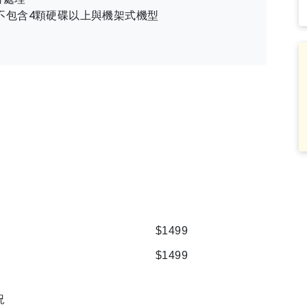
，不包含4顆硬碟以上與機架式機型
$1499
$1499
況