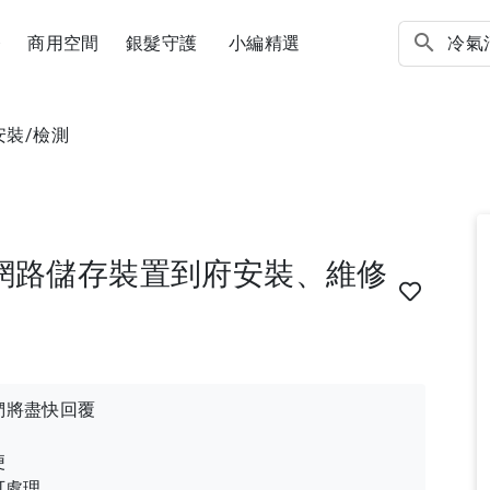
務
商用空間
銀髮守護
小編精選
安裝/檢測
/網路儲存裝置到府安裝、維修
們將盡快回覆
便
可處理