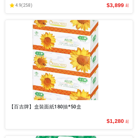
$3,899
4.9(258)
起
【百吉牌】盒裝面紙180抽*50盒
$1,280
起