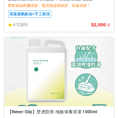
專業抽油煙機清潔，還您無油煙廚房，快速高效！
高溫蒸氣除油+手工刷洗
$2,500
4.7(209)
起
【Never-Slip】壁虎防滑-地板保養清潔 1000ml