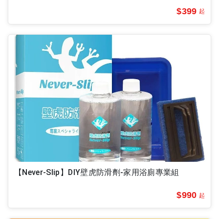
$399
起
【Never-Slip】DIY壁虎防滑劑-家用浴廁專業組
$990
起