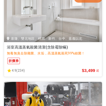
基隆、雙北地區、桃園、新竹、台中、嘉義以北
浴室高溫蒸氣殺菌清潔(含除霉除蟎)
無毒無臭去除黴菌、水垢，高溫蒸氣殺死99%細菌！
折價券
$3,499
4.9(234)
起