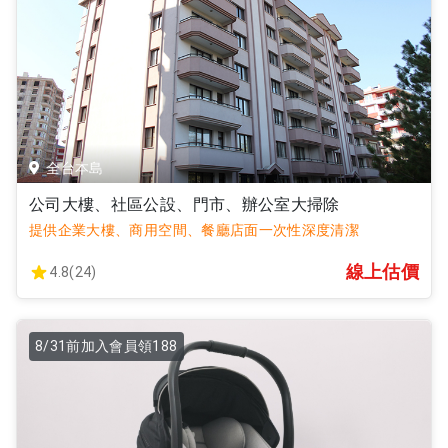
全台本島
公司大樓、社區公設、門市、辦公室大掃除
提供企業大樓、商用空間、餐廳店面一次性深度清潔
線上估價
4.8(24)
8/31前加入會員領188