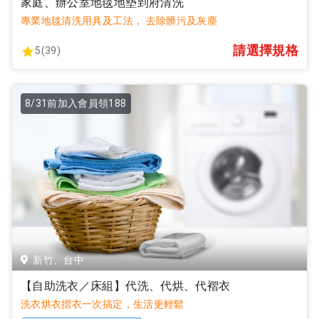
家庭、辦公室地毯地墊到府清洗
專業地毯清洗用具及工法， 去除髒污及灰塵
請選擇規格
5(39)
8/31前加入會員領188
新竹、台中
【自助洗衣／床組】代洗、代烘、代褶衣
洗衣烘衣摺衣一次搞定，生活更輕鬆