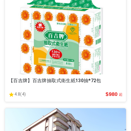
【百吉牌】百吉牌抽取式衛生紙130抽*72包
$980
4.8(4)
起