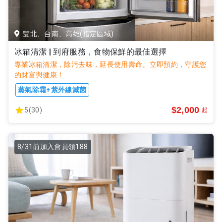
雙北、台南、高雄(指定區域)
冰箱清潔 | 到府服務，食物保鮮的最佳選擇
專業冰箱清潔，除污去味，延長使用壽命。立即預約，守護您
的財富與健康！
蒸氣除霜+紫外線滅菌
$2,000
5(30)
起
8/31前加入會員領188