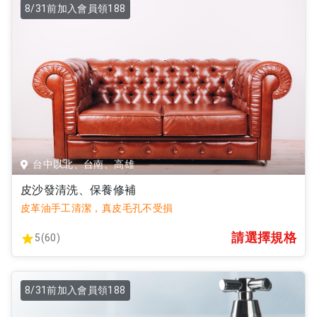
8/31前加入會員領188
台中以北、台南、高雄
皮沙發清洗、保養修補
皮革油手工清潔，真皮毛孔不受損
請選擇規格
5(60)
8/31前加入會員領188