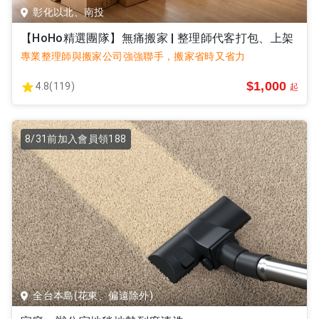
彰化以北、南投
【HoHo精選團隊】無痛搬家 | 整理師代客打包、上架
專業整理師與搬家公司強強聯手，搬家省時又省力
$1,000
4.8(119)
起
8/31前加入會員領188
全台本島(花東、偏遠除外)