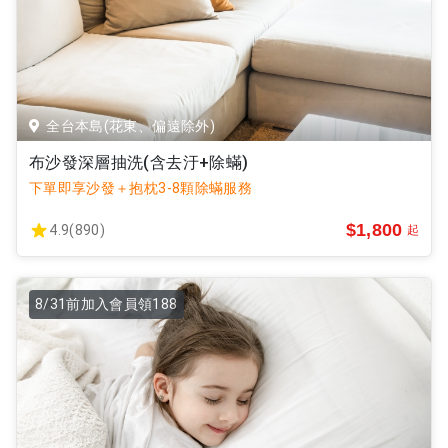
全台本島(花東、偏遠除外)
布沙發深層抽洗(含去汙+除蟎)
下單即享沙發＋抱枕3-8顆除蟎服務
$1,800
4.9(890)
起
8/31前加入會員領188